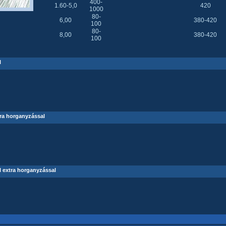
400-
1.60-5,0
420
1000
80-
6,00
380-420
100
80-
8,00
380-420
100
l
ra horganyzással
 extra horganyzással