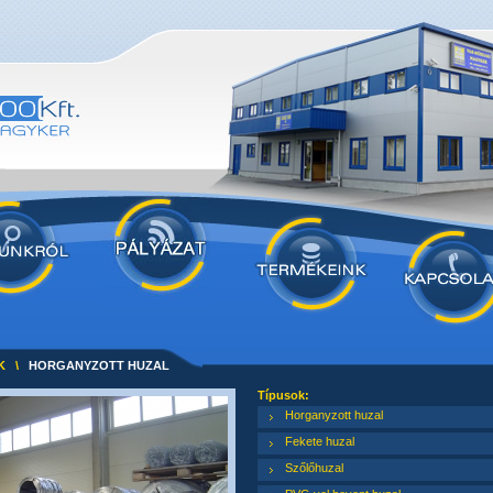
K
\
HORGANYZOTT HUZAL
Típusok:
Horganyzott huzal
Fekete huzal
Szőlőhuzal