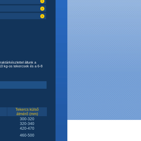
ktárkészlettel állunk a
10 kg-os tekercsek és a 6-8
Tekercs külső
átmérő (mm)
300-320
320-340
420-470
460-500