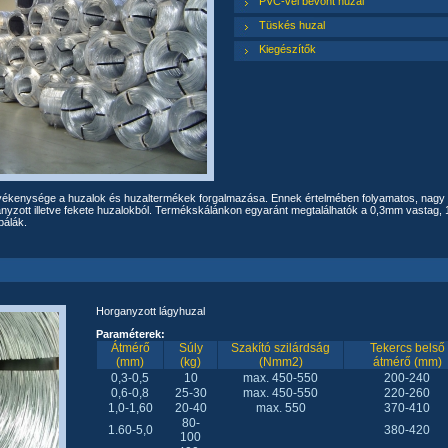
PVC-vel bevont huzal
Tüskés huzal
Kiegészítők
kenysége a huzalok és huzaltermékek forgalmazása. Ennek értelmében folyamatos, nagy ra
nyzott illetve fekete huzalokból. Termékskálánkon egyaránt megtalálhatók a 0,3mm vastag, 
 bálák.
Horganyzott lágyhuzal
Paraméterek:
Átmérő
Súly
Szakító szilárdság
Tekercs belső
(mm)
(kg)
(Nmm2)
átmérő (mm)
0,3-0,5
10
max. 450-550
200-240
0,6-0,8
25-30
max. 450-550
220-260
1,0-1,60
20-40
max. 550
370-410
80-
1.60-5,0
380-420
100