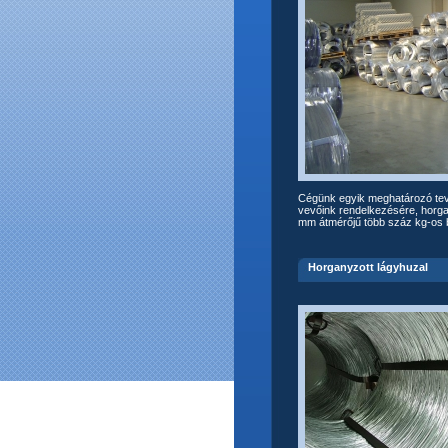
Cégünk egyik meghatározó tevé
vevőink rendelkezésére, horga
mm átmérőjű több száz kg-os
Horganyzott lágyhuzal