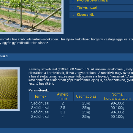
PVC-vel bevont huzal
Tüskés huzal
Kiegészítők
ommal a hosszabb élettartam érdekében. Huzaljaink különböző horgany vastagsággal és sza
y egyéb gyümölcsök telepítéshez.
huzal
Kemény szőlőhuzal (1100-1300 N/mm) 5% alumínium tartalommal , mely 
ellenállóbb a korróziónak, illetve vegyszereken. A rendkívül nagy szak
a huzal élettartama, feszessége többszöröse a lágyabb "társainak". 
köszönhetően elsősorban gépi feszítéshez ajánljuk, szőlészetekbe, gyü
feszítő huzalként.
Paraméterek:
Átmérő
Normál
Termék
Csomagolás
(mm)
horganytartalom
Szőlőhuzal
2
25kg
90-100g
Szőlőhuzal
2,5
25kg
90-100g
Szőlőhuzal
3,1
25kg
90-100g
Szőlőhuzal
4
25kg
90-100g