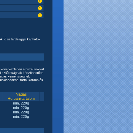
kító szilárdsággal kaphatók.
következtében a huzal sokkal
ító szilárdságnak köszönhetően
A magas keménységnek
mölcsösökbe, tartó, kordon és
Magas
Horganytartalom
min. 220g
min. 220g
min. 220g
min. 220g