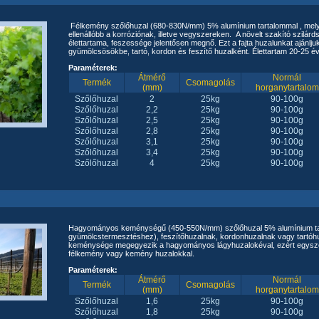
Félkemény szőlőhuzal (680-830N/mm) 5% alumínium tartalommal , mely
ellenállóbb a korróziónak, illetve vegyszereken. A növelt szakító szilá
élettartama, feszessége jelentősen megnő. Ezt a fajta huzalunkat ajánlj
gyümölcsösökbe, tartó, kordon és feszítő huzalként. Élettartam 20-25 é
Paraméterek:
Átmérő
Normál
Termék
Csomagolás
(mm)
horganytartalom
Szőlőhuzal
2
25kg
90-100g
Szőlőhuzal
2,2
25kg
90-100g
Szőlőhuzal
2,5
25kg
90-100g
Szőlőhuzal
2,8
25kg
90-100g
Szőlőhuzal
3,1
25kg
90-100g
Szőlőhuzal
3,4
25kg
90-100g
Szőlőhuzal
4
25kg
90-100g
Hagyományos keménységű (450-550N/mm) szőlőhuzal 5% alumínium tar
gyümölcstermesztéshez), feszítőhuzalnak, kordonhuzalnak vagy tartóhu
keménysége megegyezik a hagyományos lágyhuzalokéval, ezért egyszer
félkemény vagy kemény huzalokkal.
Paraméterek:
Átmérő
Normál
Termék
Csomagolás
(mm)
horganytartalom
Szőlőhuzal
1,6
25kg
90-100g
Szőlőhuzal
1,8
25kg
90-100g