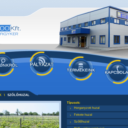
K
\
SZŐLŐHUZAL
Típusok:
Horganyzott huzal
Fekete huzal
Szőlőhuzal