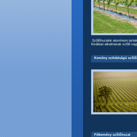
Szőlőhuzalok alumínium tartal
Kiválóan alkalmasak szőlő vag
Kemény szilrádságú szőlő
Félkemény szőlőhuzal