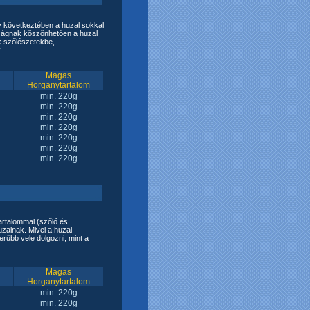
 következtében a huzal sokkal
rdságnak köszönhetően a huzal
uk szőlészetekbe,
v
Magas
Horganytartalom
min. 220g
min. 220g
min. 220g
min. 220g
min. 220g
min. 220g
min. 220g
talommal (szőlő és
zalnak. Mivel a huzal
űbb vele dolgozni, mint a
Magas
Horganytartalom
min. 220g
min. 220g