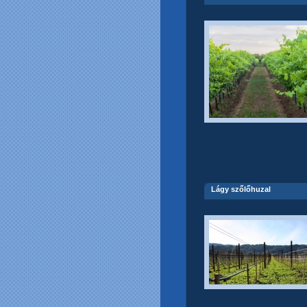
Lágy szőlőhuzal