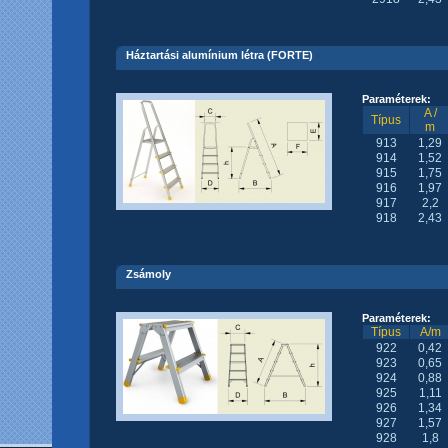
Háztartási alumínium létra (FORTE)
Paraméterek:
A /
Típus
m
913
1,29
914
1,52
915
1,75
916
1,97
917
2,2
918
2,43
Zsámoly
Paraméterek:
Típus
A/m
922
0,42
923
0,65
924
0,88
925
1,11
926
1,34
927
1,57
928
1,8