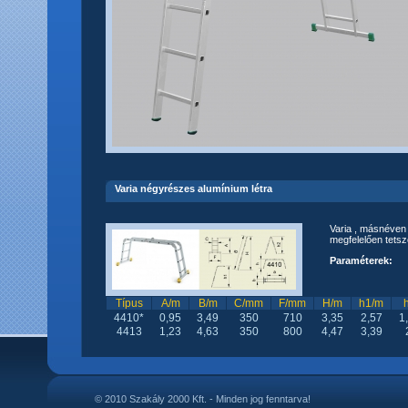
Varia négyrészes alumínium létra
Varia , másnéven 
megfelelően tetsz
Paraméterek:
Típus
A/m
B/m
C/mm
F/mm
H/m
h1/m
4410*
0,95
3,49
350
710
3,35
2,57
1
4413
1,23
4,63
350
800
4,47
3,39
© 2010 Szakály 2000 Kft. - Minden jog fenntarva!